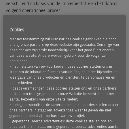
verschillend op basis van de implementatie en het daarop
volgend operationeel proces.
Multi-Lokaal:
Dit is een factoring oplossing geschikt
Cookies
voor internationaal opererende bedrijven met
Met uw toestemming wil BNP Paribas cookies gebruiken die door
werkmaatschappijen in verschillende landen die een
ons of onze partners op deze website zijn geplaatst. Sommige van
centraal aangestuurde oplossing zoeken die echter,
deze cookies zijn strikt noodzakelijk voor het goed functioneren
vanwege het feit dat lokaal wordt gefactureerd en
van deze wesite. Andere worden gebruik voor de volgende
doeleinden:
debiteuren opvolging plaatsvindt, een lokale oplossing
- het instellen van uw voorkeuren: deze cookies stellen ons in
zoeken. Met deze oplossing heeft u een centraal contact
staat om de inhoud en functies van de Site, en in het bijzonder de
op HQ niveau doch worden de contracten met de lokale
weergave van onze producten en diensten, te personaliseren en
entiteit gesloten lokaal operationeel uitgevoerd.
aan te bieden;
- bezoekersmetingen: deze cookies stellen ons en onze partners
Pan European:
Dit is een factoring oplossing geschikt
in staat om te begrijpen hoe u onze Website bezoekt en om het
voor internationaal opererende bedrijven met
aantal bezoekers van onze Site te meten;
- niet-gepersonaliseerde advertenties: deze cookies stellen ons en
werkmaatschappijen in verschillende landen waarbij één
onze partners in staat om advertenties weer te geven die niet
entiteit centraal het eigendom houdt van de vorderingen
gepersonaliseerd zijn op basis van uw profiel;
die door de verschillende werkmaatschappijen zijn
- gepersonaliseerde advertenties: deze cookies stellen ons en
gerealiseerd. Het factoring contract is gefinancierd en
onze partners in staat om u gepersonaliseerde adverenties aan te