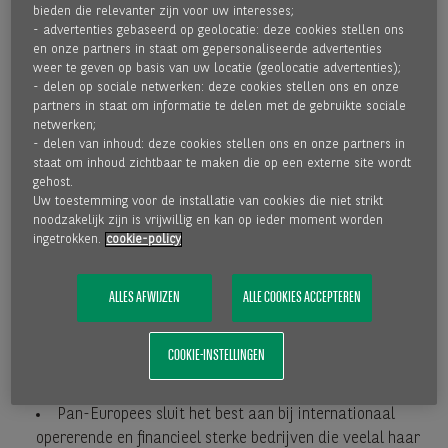
bieden die relevanter zijn voor uw interesses;
operationeel opgevolgd in één land. In dit model heeft u
- advertenties gebaseerd op geolocatie: deze cookies stellen ons
alleen te maken met een contact persoon van Paribas
en onze partners in staat om gepersonaliseerde advertenties
Factor in het land waar alles in gecentreerd.
weer te geven op basis van uw locatie (geolocatie advertenties);
- delen op sociale netwerken: deze cookies stellen ons en onze
partners in staat om informatie te delen met de gebruikte sociale
VOOR WIE IS CROSS-BORDER FACTORING DE
netwerken;
- delen van inhoud: deze cookies stellen ons en onze partners in
OPLOSSING?
staat om inhoud zichtbaar te maken die op een externe site wordt
gehost.
Uw toestemming voor de installatie van cookies die niet strikt
Onze cross-border factoring oplossingen zijn ontwikkeld
noodzakelijk zijn is vrijwillig en kan op ieder moment worden
voor ondernemingen met werkmaatschappijen in
ingetrokken.
cookie-policy
verschillende landen.
ALLES AFWIJZEN
ALLE COOKIES ACCEPTEREN
Multi-Lokaal sluit het best aan bij internationaal
opererende bedrijven die een lokale financieringsoplossing
COOKIE-INSTELLINGEN
zoeken doch welke centraal binnen BNP Paribas Factor
wordt gecoördineerd.
Pan-Europees sluit het best aan bij internationaal
opererende en financieel sterke bedrijven die veelal haar